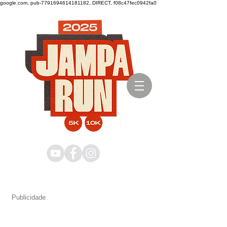
google.com, pub-7791694614181182, DIRECT, f08c47fec0942fa0
Publicidade