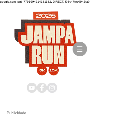
google.com, pub-7791694614181182, DIRECT, f08c47fec0942fa0
Publicidade