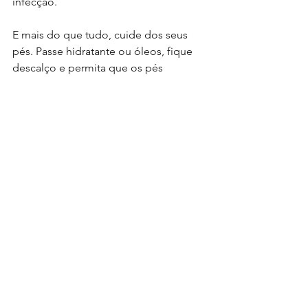
infecção.
E mais do que tudo, cuide dos seus 
pés. Passe hidratante ou óleos, fique 
descalço e permita que os pés 
respirem tranquilamente. Afinal, os pés 
são essenciais para nós, corredores!
Ver tudo
Posts recentes