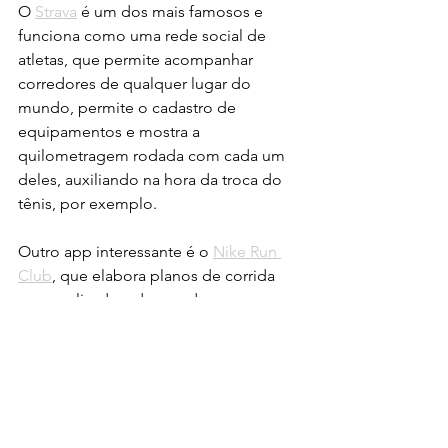
O
Strava
 é um dos mais famosos e 
funciona como uma rede social de 
atletas, que permite acompanhar 
corredores de qualquer lugar do 
mundo, permite o cadastro de 
equipamentos e mostra a 
quilometragem rodada com cada um 
deles, auxiliando na hora da troca do 
tênis, por exemplo. 
Outro app interessante é o
Nike Run 
Club
, que elabora planos de corrida 
personalizados, de acordo com as 
informações cedidas e objetivos. O
Runkeeper
 calcula distância, tempo, 
ritmo e fornece outras informações a 
respeito do treino. Tanto ele quanto o
Runtastic
, da Adidas, têm integração 
com outros apps, como Spotify.